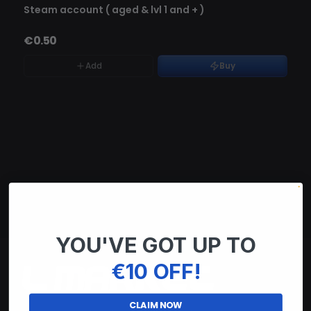
NICHT AUF LAGER
Steam account ( aged & lvl 1 and + )
€0.50
Add
Buy
YOU'VE GOT UP TO
€10 OFF!
CLAIM NOW