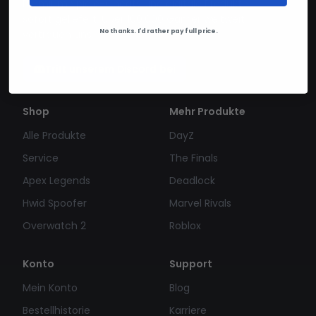
Premium Spiele-Cheats und digitale Produkte
sofort geliefert. Über 100.000 Gamer weltweit
No thanks. I'd rather pay full price.
vertrauen uns.
Tritt unserem Discord bei
Shop
Mehr Produkte
Alle Produkte
DayZ
Service
The Finals
Apex Legends
Deadlock
Hwid Spoofer
Marvel Rivals
Overwatch 2
Roblox
Konto
Support
Mein Konto
Blog
Bestellhistorie
Karriere