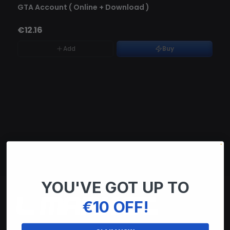
AGOTADO
GTA Account ( Online + Download )
€12.16
Add
Buy
YOU'VE GOT UP TO
€10 OFF!