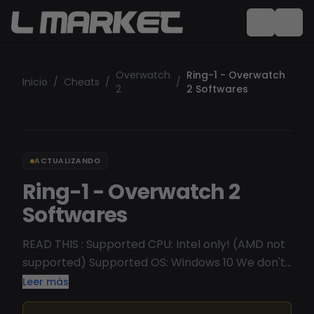
Overwatch
Ring-1 - Overwatch
Inicio
/
Cheats
/
/
2
2 Softwares
ACTUALIZANDO
Ring-1 - Overwatch 2
Softwares
READ THIS : Supported CPU: Intel only! (AMD not
supported) Supported OS: Windows 10 We don't
recommend Win11 Check status here Probably
Leer más
the only undetected Overwatch 2 cheat on the