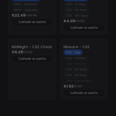
GtaV - Premium
CS2 - 31 days
GtaV - Upgrade
CS2 - 90 days
€22.49
€24.99
CS2 - 180 days
€4.05
€4.50
Añadir al carrito
Añadir al carrito
-
10%
-
10%
MidNight - CS2 Cheat
Nixware - CS2
€6.29
€6.99
CS2 - Day
CS2 - 14 Days
Añadir al carrito
CS2 - 30 Days
CS2 - 60 Days
CS2 - 90 Days
CS2 - Reset Hwid
€1.52
€1.69
Añadir al carrito