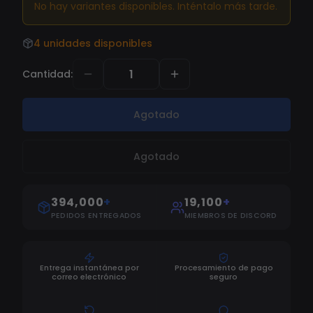
market! This cheat will help you to climb the
No hay variantes disponibles. Inténtalo más tarde.
ranked ladder in no time. With the ESP (wall
hack) you can ambush enemies and make the
4 unidades disponibles
perfect plays. The Aimbot can be easily
Cantidad
:
configured for legit or rage play, your choice. Try
it out and see for yourself, you will love our OW2
cheat!
Agotado
Agotado
394,000
+
19,100
+
PEDIDOS ENTREGADOS
MIEMBROS DE DISCORD
Entrega instantánea por
Procesamiento de pago
correo electrónico
seguro