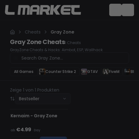
Cheats
Gray Zone
Gray Zone
Cheats
1
Cheats
GrayZone Cheats & Hacks: Aimbot, ESP, Wallhack
All Games
Counter Strike 2
GTAV
FiveM
Blac
Zeige 1 von 1 Produkten
Bestseller
WIRD AKTUALISIERT
NICHT AUF LAGER
Kernaim - Gray Zone
€4.99
ab
·
Day