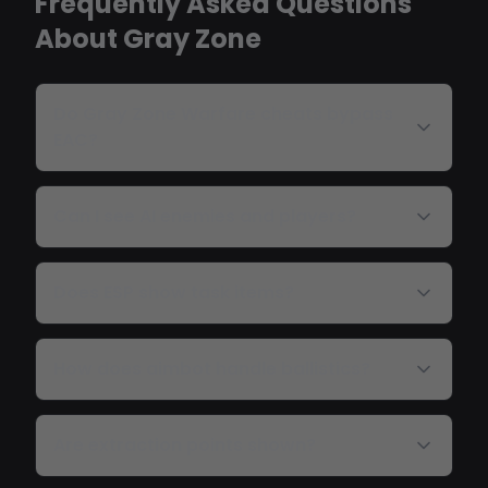
Frequently Asked Questions
About Gray Zone
Do Gray Zone Warfare cheats bypass
EAC?
Can I see AI enemies and players?
Does ESP show task items?
How does aimbot handle ballistics?
Are extraction points shown?