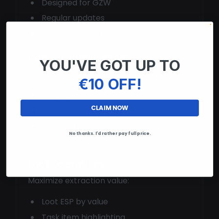
Designed for GZW
Regular updates
Signature rotation
Combat Intelligence
YOU'VE GOT UP TO
Know your battlefield:
€10 OFF!
Full player ESP
CLAIM NOW
AI enemy tracking
Faction identification
No thanks. I'd rather pay full price.
Engagement distances
Loot Operations
Maximize extraction value:
Loot ESP by value
Task item highlighting