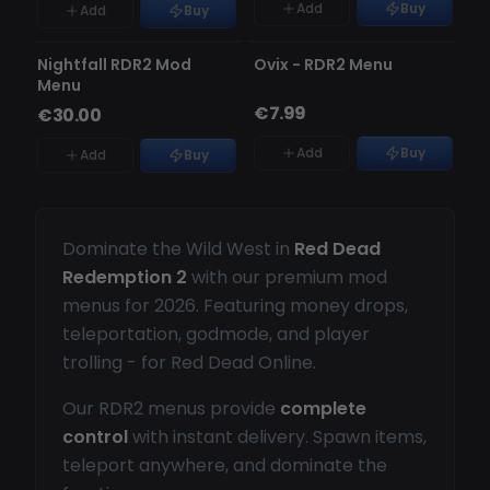
Add
Buy
Add
Buy
НЕ ОБНАРУЖЕН
НЕ ОБНАРУЖЕН
НЕТ В НАЛИЧИИ
НЕТ В НАЛИЧИИ
Nightfall RDR2 Mod
Ovix - RDR2 Menu
Menu
€7.99
€30.00
Add
Buy
Add
Buy
Dominate the Wild West in
Red Dead
Redemption 2
with our premium mod
menus for 2026. Featuring money drops,
teleportation, godmode, and player
trolling - for Red Dead Online.
Our RDR2 menus provide
complete
control
with instant delivery. Spawn items,
teleport anywhere, and dominate the