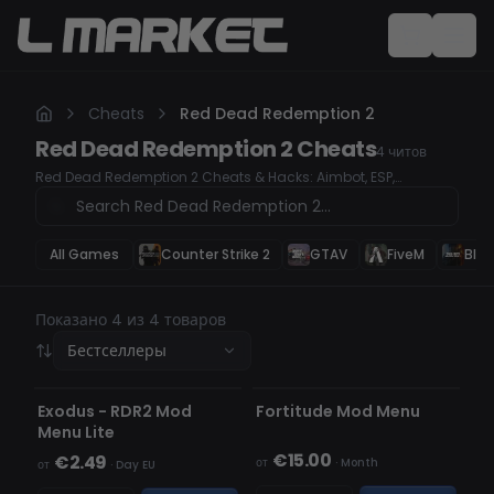
Cheats
Red Dead Redemption 2
Red Dead Redemption 2
Cheats
4
читов
Red Dead Redemption 2 Cheats & Hacks: Aimbot, ESP,
Wallhack
All Games
Counter Strike 2
GTAV
FiveM
Blac
Показано 4 из 4 товаров
Бестселлеры
НЕ ОБНАРУЖЕН
НЕ ОБНАРУЖЕН
НЕТ В НАЛИЧИИ
НЕТ В НАЛИЧИИ
Exodus - RDR2 Mod
Fortitude Mod Menu
Menu Lite
€15.00
€2.49
от
·
Month
от
·
Day EU